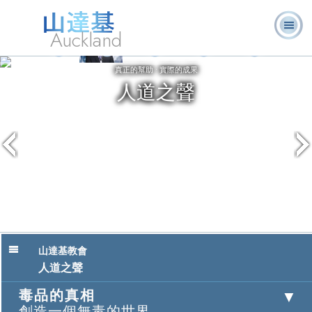
Auckland
關於我
L. 羅恩 賀伯
什麼是山達
志願牧
常見的問
書
們
特
基？
師
題
籍
山達基教會
人道之聲
毒品的真相
創造一個無毒的世界