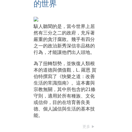
的世界
駭人聽聞的是，當今世界上居
然有三分之二的政府，充斥著
嚴重的貪汙腐敗。幾乎有四分
之一的政治新秀深信非品格的
行為，才能讓他們出人頭地。
為了扭轉頹勢，並恢復人類根
本的道德與價值觀，L. 羅恩 賀
伯特撰寫了《快樂之道：改善
生活的常識指南》。這本書與
宗教無關，其中所包含的21條
守則，適用於所有種族、文化
或信仰，目的在培育善良美
德、個人誠信與生活的基本技
能。
更多