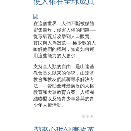
使人權在全球成真
在這個世界，人們不斷被媒體
密集轟炸，侵害人權的問題──
從毒氣瓦斯攻擊到人口販賣、
貧民與人為饑荒──極少數的人
瞭解他們的權利，知道如何運
用這些能力的人更少。
支持全人類的自由，是山達基
教會長久以來的傳統，山達基
教會和教友們試著尋求解決方
法——贊助全球最廣泛的人權
教育和大眾教育方案、人權團
結聯盟以及給青少年參與的青
少年人權活動。
更多
帶來心理健康改革