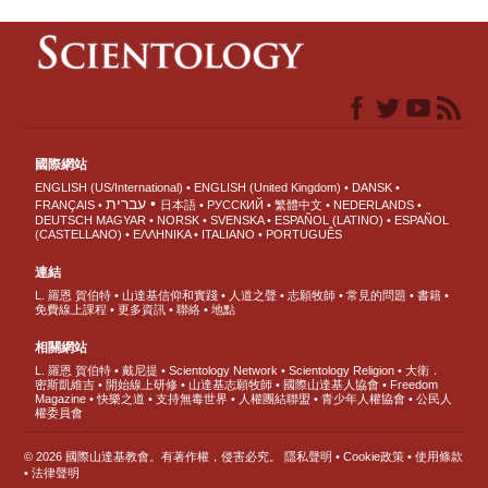
國際網站
ENGLISH (US/International)
ENGLISH (United Kingdom)
DANSK
עברית
FRANÇAIS
日本語
РУССКИЙ
繁體中文
NEDERLANDS
DEUTSCH
MAGYAR
NORSK
SVENSKA
ESPAÑOL (LATINO)
ESPAÑOL
(CASTELLANO)
ΕΛΛΗΝΙΚA
ITALIANO
PORTUGUÊS
連結
L. 羅恩 賀伯特
山達基信仰和實踐
人道之聲
志願牧師
常見的問題
書籍
免費線上課程
更多資訊
聯絡
地點
相關網站
L. 羅恩 賀伯特
戴尼提
Scientology Network
Scientology Religion
大衛．
密斯凱維吉
開始線上研修
山達基志願牧師
國際山達基人協會
Freedom
Magazine
快樂之道
支持無毒世界
人權團結聯盟
青少年人權協會
公民人
權委員會
© 2026 國際山達基教會。有著作權，侵害必究。
隱私聲明
•
Cookie政策
•
使用條款
•
法律聲明