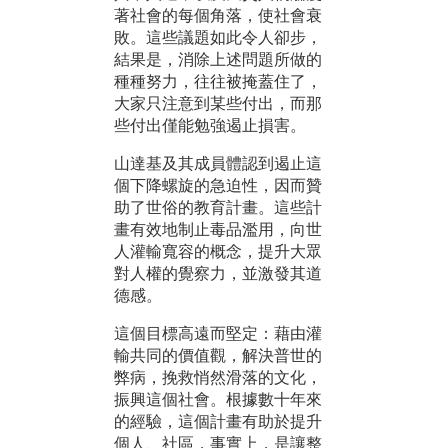
著社會的每個角落，使社會衰
敗。這些議題如此令人卻步，
結果是，消除上述問題所做的
種種努力，往往被掩蓋住了，
大家只注意到某些付出，而那
些付出僅能勉強遏止損害。
山達基及其成員體認到遏止這
個下降螺旋的急迫性，因而贊
助了世俗的教育計畫。這些計
畫有效地制止毒品濫用，向世
人灌輸寬容的概念，提升大眾
對人權的覺察力，並激發其道
德感。
這個目標高遠而堅定：藉由灌
輸共同的價值觀，解決普世的
弊病，挽救悄然滑落的文化，
振興這個社會。根據數十年來
的經驗，這個計畫有助於提升
個人、社區，事實上，是讓整