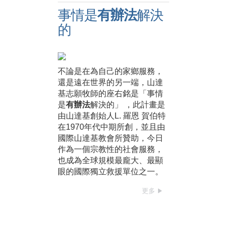
事情是
有辦法
解決
的
不論是在為自己的家鄉服務，
還是遠在世界的另一端，山達
基志願牧師的座右銘是「事情
是
有辦法
解決的」 ，此計畫是
由山達基創始人L. 羅恩 賀伯特
在1970年代中期所創，並且由
國際山達基教會所贊助，今日
作為一個宗教性的社會服務，
也成為全球規模最龐大、最顯
眼的國際獨立救援單位之一。
更多