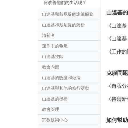
何改善他們的生活呢？
山達基的
山達基和戴尼提的訓練服務
山達基和戴尼提的聽析
《山達基
清新者
《山達基
運作中的希坦
《工作的
山達基牧師
教會內部
克服問題
山達基的態度和做法
《自我分
山達基與其他的修行活動
《待清新
山達基的機構
教會管理
如何幫助
宗教技術中心