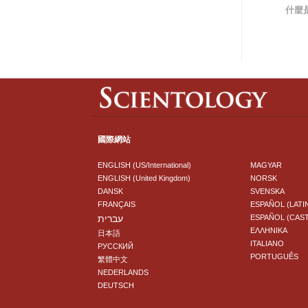
什麼
國際網站
ENGLISH (US/International)
MAGYAR
ENGLISH (United Kingdom)
NORSK
DANSK
SVENSKA
FRANÇAIS
ESPAÑOL (LATI
עברית
ESPAÑOL (CAS
ΕΛΛΗΝΙΚA
日本語
ITALIANO
РУССКИЙ
PORTUGUÊS
繁體中文
NEDERLANDS
DEUTSCH