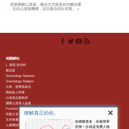
想要瞭解山達基，最佳方式就是前往離你最
近的山達基機構，並且親自找出答案。 »
相關網站
L. 羅恩 賀伯特
戴尼提
Scientology Network
Scientology Religion
大衛．密斯凱維吉
開始線上研修
山達基志願牧師
國際山達基人協會
Freedom Magazine
瞭解真正的你。
快樂之道
支持無毒世界
欲瞭解更多，你最簡單
人權團結聯盟
的第一步就是免費人格