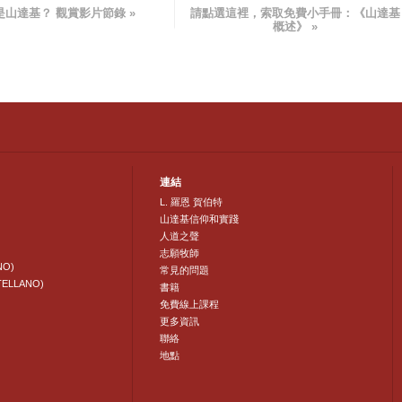
是山達基？ 觀賞影片節錄 »
請點選這裡，索取免費小手冊：
《山達基
概述》
»
連結
L. 羅恩 賀伯特
山達基信仰和實踐
人道之聲
志願牧師
NO)
常見的問題
TELLANO)
書籍
免費線上課程
更多資訊
聯絡
地點