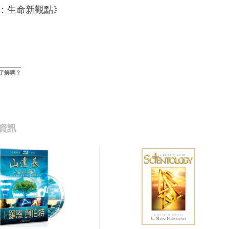
：生命新觀點》
了解嗎？
資訊