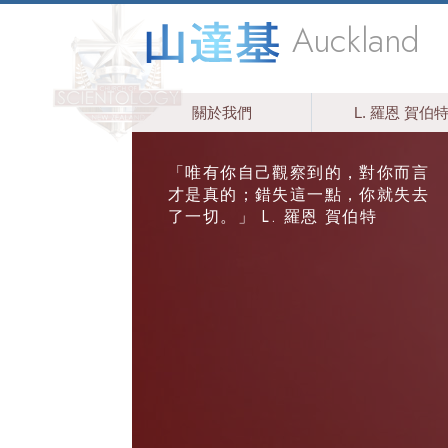
Auckland
關於我們
L. 羅恩 賀伯
「唯有你自己觀察到的，對你而言
才是真的；錯失這一點，你就失去
了一切。」 L. 羅恩 賀伯特