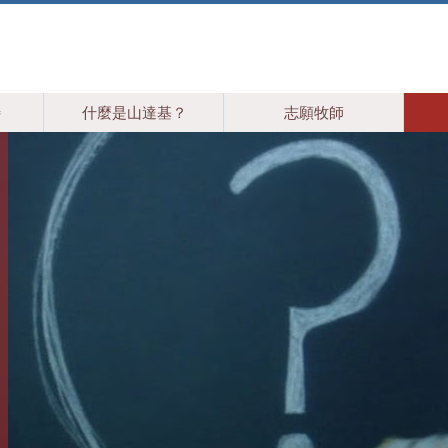
特
什麼是山達基？
志願牧師