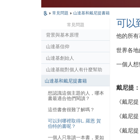
»
常見問題
»
山達基和戴尼提書籍
可以
常見問題
背景與基本原理
他的所有
山達基信仰
世界各地
山達基創始人
一個人想
山達基能對個人有什麼幫助
山達基和戴尼提書籍
戴尼提：
想認識這個主題的人，哪本
書最適合他們閱讀？
《戴尼提
這些書會很難了解嗎？
《戴尼提
可以到哪裡取得L. 羅恩 賀
伯特的書呢？
《戴尼提
一個人只靠讀一本書，要如