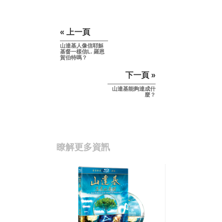
« 上一頁
山達基人像信耶穌
基督一樣信L. 羅恩
賀伯特嗎？
下一頁 »
山達基能夠達成什
麼？
瞭解更多資訊