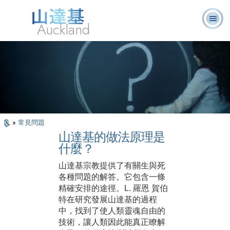
Auckland
關於我
L. 羅恩 賀伯
什麼是山達
志願牧
常見的問
書
們
特
基？
師
題
籍
»
常見問題
山達基的做法原理是
什麼？
山達基宗教提供了有關生與死
各種問題的解答。它包含一條
精確安排的途徑。L. 羅恩 賀伯
特在研究發展山達基的過程
中，找到了使人類靈魂自由的
技術，讓人類因此能真正瞭解