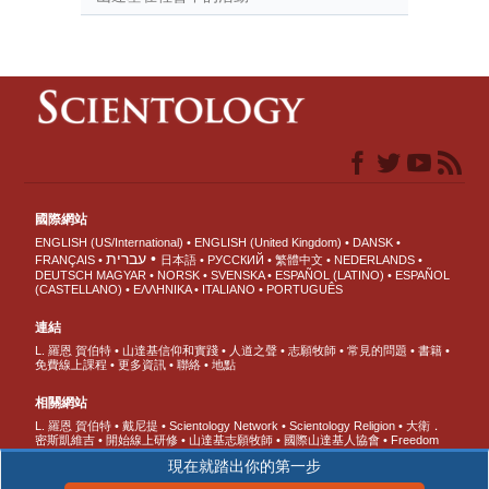
國際網站
ENGLISH (US/International)
ENGLISH (United Kingdom)
DANSK
עברית
FRANÇAIS
日本語
РУССКИЙ
繁體中文
NEDERLANDS
DEUTSCH
MAGYAR
NORSK
SVENSKA
ESPAÑOL (LATINO)
ESPAÑOL
(CASTELLANO)
ΕΛΛΗΝΙΚA
ITALIANO
PORTUGUÊS
連結
L. 羅恩 賀伯特
山達基信仰和實踐
人道之聲
志願牧師
常見的問題
書籍
免費線上課程
更多資訊
聯絡
地點
相關網站
L. 羅恩 賀伯特
戴尼提
Scientology Network
Scientology Religion
大衛．
密斯凱維吉
開始線上研修
山達基志願牧師
國際山達基人協會
Freedom
Magazine
快樂之道
支持無毒世界
人權團結聯盟
青少年人權協會
公民人
現在就踏出你的第一步
權委員會