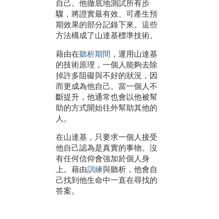
自己。他徹底地測試所有步
驟，將證實最有效、可產生預
期效果的部分記錄下來。這些
方法構成了山達基標準技術。
藉由在
聽析期間
，運用山達基
的技術原理，一個人能夠去除
掉許多阻礙與不好的狀況，因
而更成為他自己。當一個人不
斷提升，他通常也會以他被幫
助的方式開始往外幫助其他的
人。
在山達基，只要求一個人接受
他自己認為是真實的事物。沒
有任何信仰會強加於個人身
上。藉由
訓練
與聽析，他會自
己找到他生命中一直在尋找的
答案。