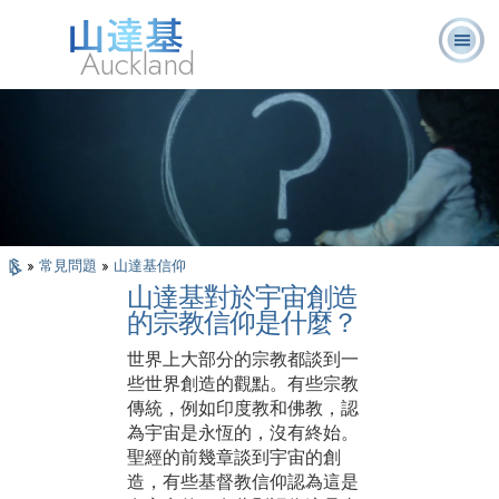
Auckland
關於我
L. 羅恩 賀伯
什麼是山達
志願牧
常見的問
書
們
特
基？
師
題
籍
»
常見問題
»
山達基信仰
山達基對於宇宙創造
的宗教信仰是什麼？
世界上大部分的宗教都談到一
些世界創造的觀點。有些宗教
傳統，例如印度教和佛教，認
為宇宙是永恆的，沒有終始。
聖經的前幾章談到宇宙的創
造，有些基督教信仰認為這是