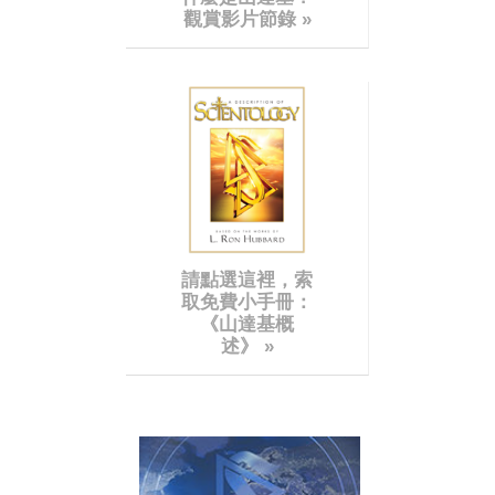
觀賞影片節錄 »
請點選這裡，索
取免費小手冊：
《山達基概
述》
»