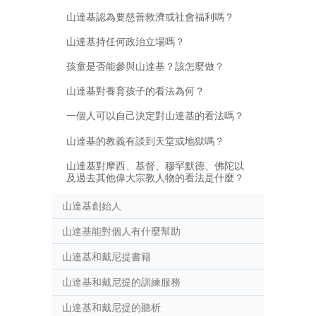
山達基認為要慈善救濟或社會福利嗎？
山達基持任何政治立場嗎？
孩童是否能參與山達基？該怎麼做？
山達基對養育孩子的看法為何？
一個人可以自己決定對山達基的看法嗎？
山達基的教義有談到天堂或地獄嗎？
山達基對摩西、基督、穆罕默德、佛陀以
及過去其他偉大宗教人物的看法是什麼？
山達基創始人
山達基能對個人有什麼幫助
山達基和戴尼提書籍
山達基和戴尼提的訓練服務
山達基和戴尼提的聽析