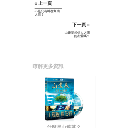
« 上一頁
不是只有神在幫助
人嗎？
下一頁 »
山達基相信人之間
的友愛嗎？
瞭解更多資訊
什麼是山達基？