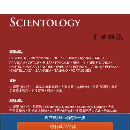
國際網站
ENGLISH (US/International)
ENGLISH (United Kingdom)
DANSK
עברית
FRANÇAIS
日本語
РУССКИЙ
繁體中文
NEDERLANDS
DEUTSCH
MAGYAR
NORSK
SVENSKA
ESPAÑOL (LATINO)
ESPAÑOL
(CASTELLANO)
ΕΛΛΗΝΙΚA
ITALIANO
PORTUGUÊS
連結
L. 羅恩 賀伯特
山達基信仰和實踐
人道之聲
志願牧師
常見的問題
書籍
免費線上課程
更多資訊
聯絡
地點
相關網站
L. 羅恩 賀伯特
戴尼提
Scientology Network
Scientology Religion
大衛．
密斯凱維吉
開始線上研修
山達基志願牧師
國際山達基人協會
Freedom
Magazine
快樂之道
支持無毒世界
人權團結聯盟
青少年人權協會
公民人
現在就踏出你的第一步
權委員會
瞭解真正的你。
© 2026 國際山達基教會。有著作權，侵害必究。
隱私聲明
•
Cookie政策
•
使用條款