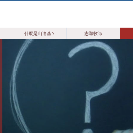
特
什麼是山達基？
志願牧師