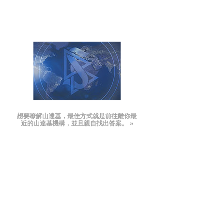
想要瞭解山達基，最佳方式就是前往離你最
近的山達基機構，並且親自找出答案。 »