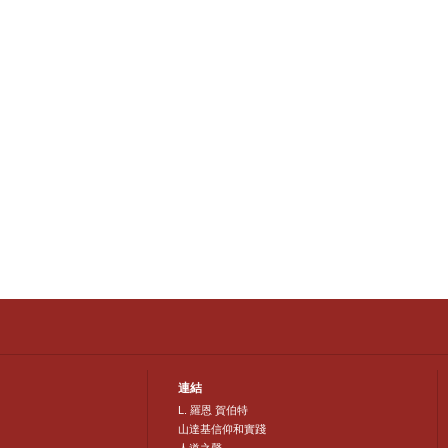
連結
L. 羅恩 賀伯特
山達基信仰和實踐