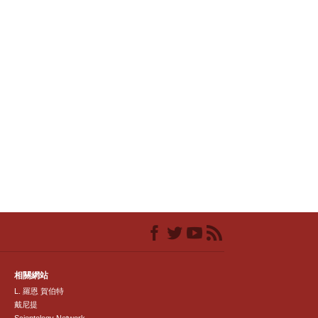
相關網站
L. 羅恩 賀伯特
戴尼提