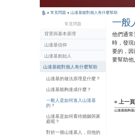
»
常見問題
»
山達基能對個人有什麼幫助
一般
常見問題
背景與基本原理
他們通常
時，發現
山達基信仰
要的，因
山達基創始人
要幫助他
山達基能對個人有什麼幫助
山達基的做法原理是什麼？
山達基能夠達成什麼？
一般人是如何進入山達基
« 上一頁
的？
山達基能夠達
山達基是如何看待婚姻與家
庭呢？
對於一個山達基人，但他的