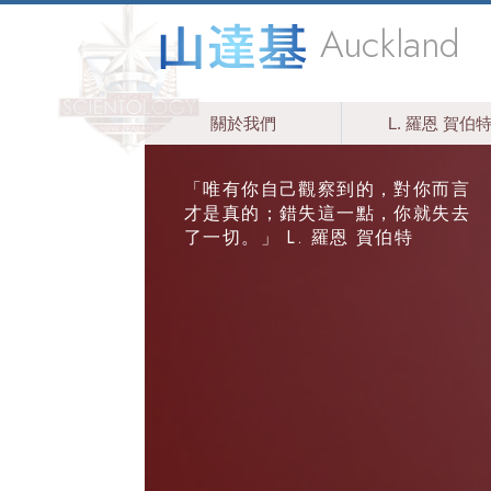
Auckland
關於我們
L. 羅恩 賀伯
「唯有你自己觀察到的，對你而言
才是真的；錯失這一點，你就失去
了一切。」 L. 羅恩 賀伯特