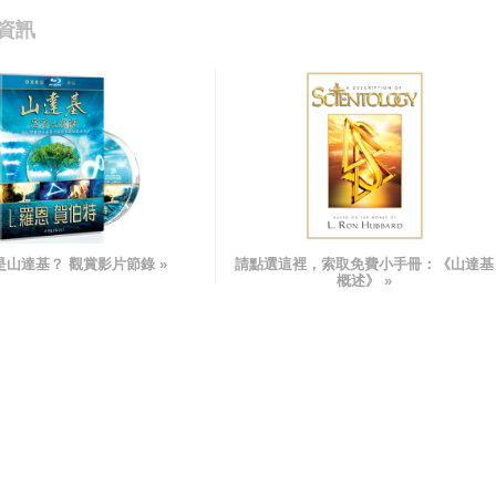
資訊
是山達基？ 觀賞影片節錄 »
請點選這裡，索取免費小手冊：
《山達基
概述》
»