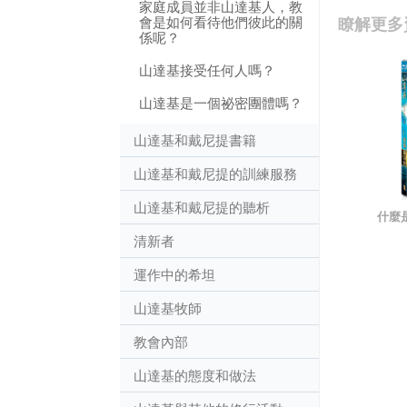
家庭成員並非山達基人，教
會是如何看待他們彼此的關
瞭解更多
係呢？
山達基接受任何人嗎？
山達基是一個祕密團體嗎？
山達基和戴尼提書籍
山達基和戴尼提的訓練服務
山達基和戴尼提的聽析
什麼
清新者
運作中的希坦
山達基牧師
教會內部
山達基的態度和做法