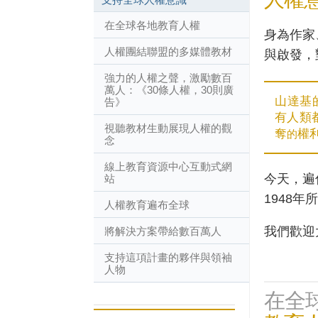
在全球各地教育人權
身為作家
人權團結聯盟的多媒體教材
與啟發，
強力的人權之聲，激勵數百
萬人：《30條人權，30則廣
山達基
告》
有人類
視聽教材生動展現人權的觀
奪
權
的
念
線上教育資源中心互動式網
今天，遍
站
1948
人權教育遍布全球
我們歡迎
將解決方案帶給數百萬人
支持這項計畫的夥伴與領袖
人物
在全