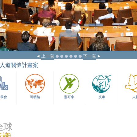
上一頁
下一頁
人道關懷計畫案
育學會
可明納
那可拿
反毒
人
全球
意識