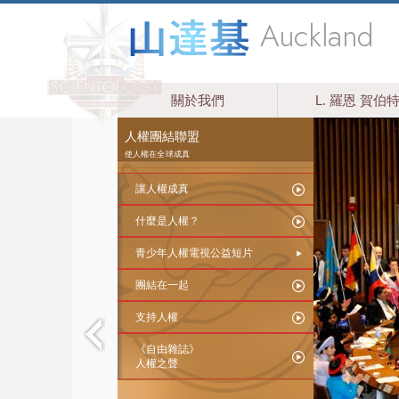
Auckland
關於我們
L. 羅恩 賀伯
人權團結聯盟
使人權在全球成真
讓人權成真
什麼是人權？
青少年人權電視公益短片
團結在一起
支持人權
《自由雜誌》
人權之聲