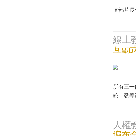
這部片長
線上
互動
所有三十
統，教導
人權
遍布