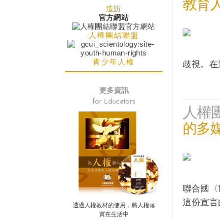
教育
造訪
官方網站
人權團結聯盟
青少年人權
歧視。在
更多資訊
for Educators
人權
的多
聯合國〈
這份宣言
透過人權教材的使用，將人權落
實在生活中