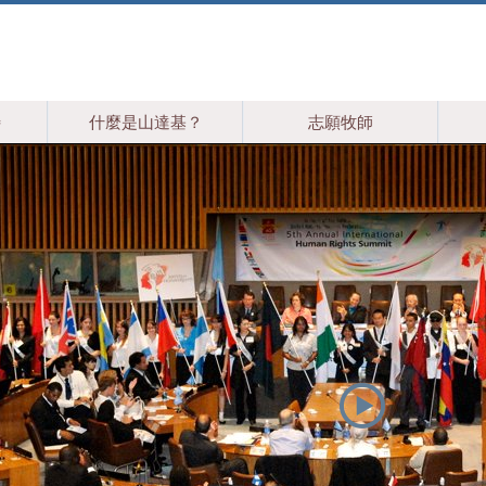
特
什麼是山達基？
志願牧師