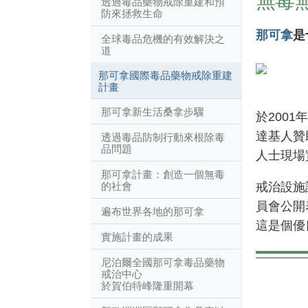
無毒
透過毒品藥物戒除重建和預
防來拯救生命
那可拿
是
全球毒品危機的有效解決之
道
那可拿國際毒品藥物戒除重建
計畫
那可拿新生活桑拿步驟
於200
達基人贊
透過毒品防制行動來根除毒
品問題
人士現場
那可拿計畫：創造一個無毒
戒治設施
的社會
員會公開
遍布世界各地的那可拿
這是個優
實施計畫的成果
尼泊爾全國那可拿毒品藥物
戒治中心
於賀伯特峰隆重開幕