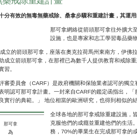
無藥戒除重建計畫
十分有效的無毒無藥戒除、桑拿步驟和重建計畫，其運用的
那可拿網絡從箭頭那可拿往外擴大
設施，也是專家和志工學習毒品藥
1年成立的箭頭那可拿，座落在奧克拉荷馬州東南方，伊佛拉
助成立箭頭那可拿，在那裡已為數千人提供教育和戒除重建
實習。
評審委員會（CARF）是政府機關和保險業者認可的獨
表明認可那可拿計畫。一封來自CARF的鑑定函指出，
良實行的典範。」 地位相當的歐洲研究，也得到相似的
全球各地的那可拿戒除重建設施，
克服他們的成癮並重建他們的生活。
那可拿
務，70%的畢業生在完成那可拿的
為