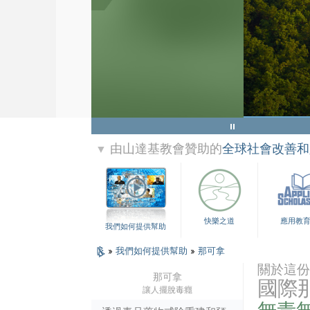
由山達基教會贊助的
全球社會改善和
▼
快樂之道
應用教
我們如何提供幫助
»
我們如何提供幫助
»
那可拿
關於這份
那可拿
國際
讓人擺脫毒癮