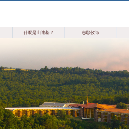
特
什麼是山達基？
志願牧師