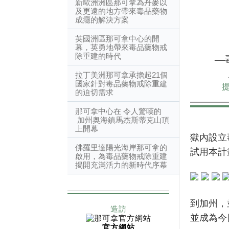
新歐洲洲區那可拿為丹麥以
及更遠的地方帶來毒品藥物
成癮的解決方案
英國洲區那可拿中心的開
幕，英勇地帶來毒品藥物戒
除重建的時代
—
拉丁美洲那可拿承擔起21個
國家針對毒品藥物戒除重建
的迫切需求
那可拿中心在
令人驚嘆的
加州奥海鎮馬杰斯蒂克山頂
上開幕
獄內設立
佛羅里達陽光海岸那可拿的
試用本計
啟用，為毒品藥物戒除重建
揭開充滿活力的新時代序幕
到加州，
造訪
並成為今
官方網站