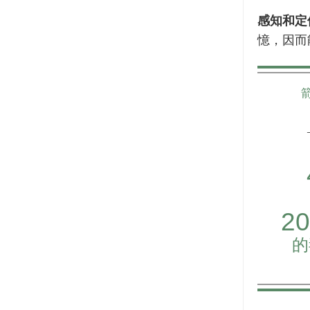
感知和定
憶，因而
2
的