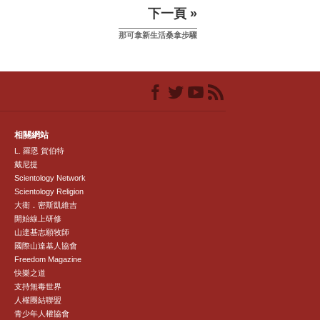
下一頁 »
那可拿新生活桑拿步驟
相關網站
L. 羅恩 賀伯特
戴尼提
Scientology Network
Scientology Religion
大衛．密斯凱維吉
開始線上研修
山達基志願牧師
國際山達基人協會
Freedom Magazine
快樂之道
支持無毒世界
人權團結聯盟
青少年人權協會