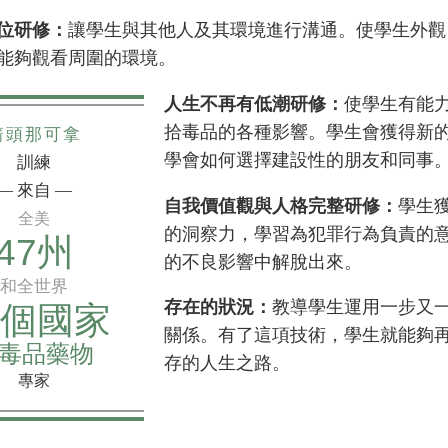
位研修：
讓學生與其他人及其環境進行溝通。使學生外觀
能夠觀看周圍的環境。
人生不再有低潮研修：
使學生有能
拾毒品的各種影響。學生會獲得新
箭頭那可拿
學會如何選擇建設性的朋友和同事
訓練
— 來自 —
自我價值觀與人格完整研修：
學生
全美
的洞察力，學習為犯罪行為負責的
47州
的不良影響中解脫出來。
和全世界
存在的狀況：
教導學生運用一步又
0個國家
關係。有了這項技術，學生就能夠
毒品藥物
存的人生之路。
專家