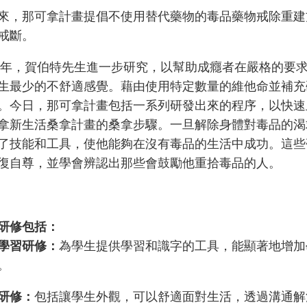
來，那可拿計畫提倡不使用替代藥物的毒品藥物戒除重建
戒斷。
73年，賀伯特先生進一步研究，以幫助成癮者在嚴格的要
生最少的不舒適感覺。藉由使用特定數量的維他命並補充
。今日，那可拿計畫包括一系列研發出來的程序，以快速
拿新生活桑拿計畫的桑拿步驟。一旦解除身體對毒品的渴
了技能和工具，使他能夠在沒有毒品的生活中成功。這些
復自尊，並學會辨認出那些會鼓勵他重拾毒品的人。
研修包括：
學習研修：
為學生提供學習和識字的工具，能顯著地增加
。
研修：
包括讓學生外觀，可以舒適面對生活，透過溝通解