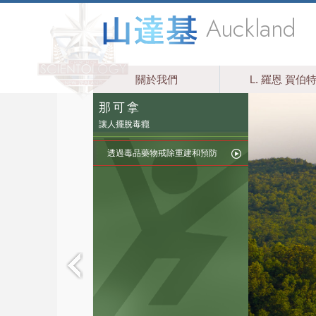
Auckland
關於我們
L. 羅恩 賀伯
那可拿
讓人擺脫毒癮
透過毒品藥物戒除重建和預防