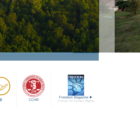
那可拿
觀賞影片
Freedom Magazine
▶
權
CCHR
A Voice for Human Rights