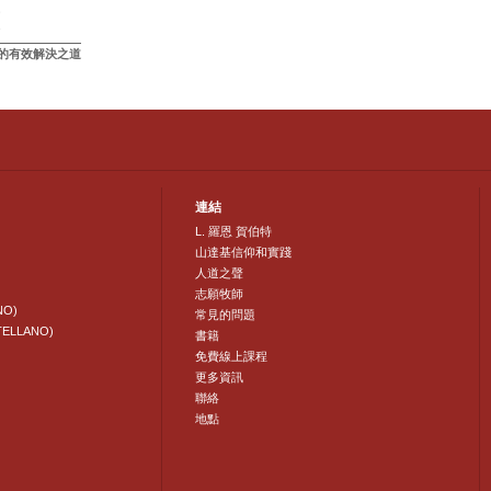
的有效解決之道
連結
L. 羅恩 賀伯特
山達基信仰和實踐
人道之聲
志願牧師
NO)
常見的問題
TELLANO)
書籍
免費線上課程
更多資訊
聯絡
地點