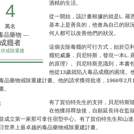
酒精的生活。
4
從一開始，該計畫根據的就是L. 羅
基本上是善良的，他會為自己的狀
萬名
何人都可以改善他們的狀況。
毒品藥物 —
成癮者
這個去除毒癮的可行方式，始於亞利
提供戒除重建
癮犯威廉．貝尼特斯，發現一本L. 
的原理》
。貝尼特斯意識到，本書
他從13歲就陷入毒品成癮的困境。
毒品藥物戒除重建計畫。他的請求獲得批准，1966年2月
畫。
有了賀伯特先生的支持，貝尼特斯
在他獲得釋放後，自願延長待在監
並成立第一家那可拿住宿型中心。有了賀伯特先生和山達
日世界上最卓越的毒品藥物戒除重建計畫。