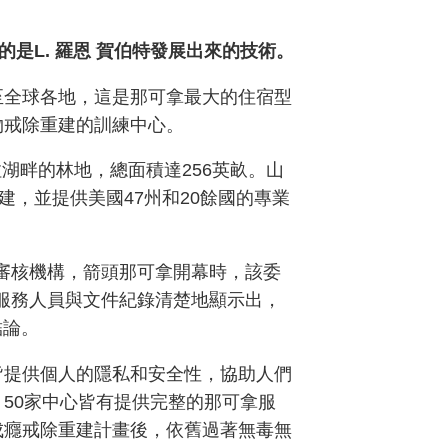
是L. 羅恩 賀伯特發展出來的技術。
至全球各地，這是那可拿最大的住宿型
物戒除重建的訓練中心。
湖畔的林地，總面積達256英畝。山
，並提供美國47州和20餘國的專業
立審核機構，箭頭那可拿開幕時，該委
「服務人員與文件紀錄清楚地顯示出，
結論。
皆提供個人的隱私和安全性，協助人們
50家中心皆有提供完整的那可拿服
成癮戒除重建計畫後，依舊過著無毒無