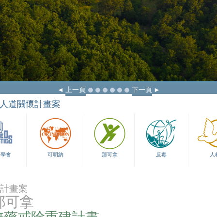
上一頁
下一頁
人道關懷計畫案
育學會
可明納
那可拿
反毒
人
計畫案
那可拿