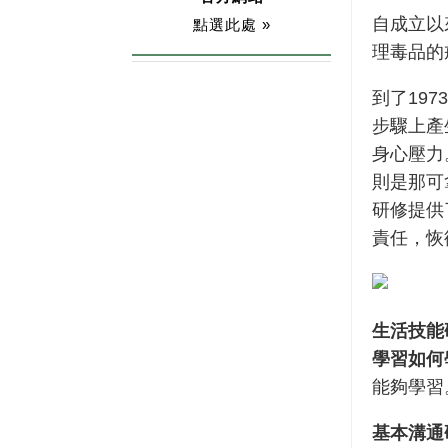
自成立以
點選此處 »
理毒品的
到了19
步驟上產
身心壓力
則是那可
研修提供
責任，恢
生活技能
學習如何
能夠學習
基本溝通