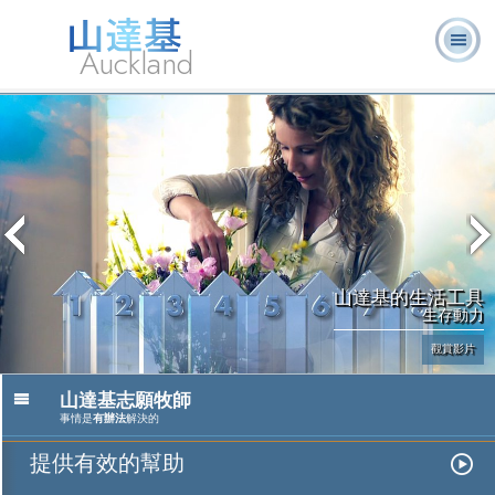
Auckland
關於我
L. 羅恩 賀伯
什麼是山達
志願牧
常見的問
書
們
特
基？
師
題
籍
山達基的生活工具
生存動力
觀賞影片
山達基志願牧師
事情是
有辦法
解決的
提供有效的幫助