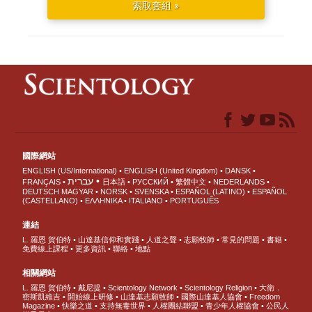
索取套組 »
國際網站
ENGLISH (US/International)
ENGLISH (United Kingdom)
DANSK
עברית
FRANÇAIS
日本語
РУССКИЙ
繁體中文
NEDERLANDS
DEUTSCH
MAGYAR
NORSK
SVENSKA
ESPAÑOL (LATINO)
ESPAÑOL
(CASTELLANO)
ΕΛΛΗΝΙΚA
ITALIANO
PORTUGUÊS
連結
L. 羅恩 賀伯特
山達基信仰和實踐
人道之聲
志願牧師
常見的問題
書籍
免費線上課程
更多資訊
聯絡
地點
相關網站
L. 羅恩 賀伯特
戴尼提
Scientology Network
Scientology Religion
大衛．
密斯凱維吉
開始線上研修
山達基志願牧師
國際山達基人協會
Freedom
Magazine
快樂之道
支持無毒世界
人權團結聯盟
青少年人權協會
公民人