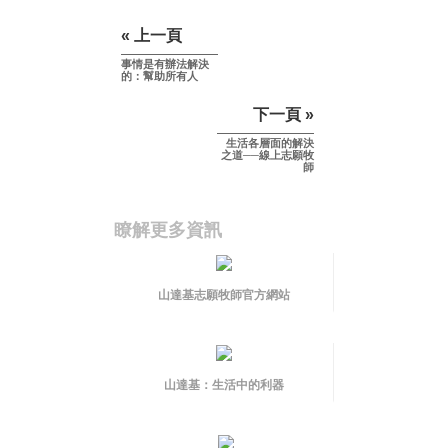
« 上一頁
事情是
有辦法
解決
的：幫助所有人
下一頁 »
生活各層面的解決
之道──線上志願牧
師
瞭解更多資訊
山達基志願牧師官方網站
山達基：生活中的利器