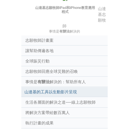
山達基志願牧師iPad和iPhone教育應用
山達
程式
基志
願牧
師
事情是
有辦法
解決的
志願牧師計畫案
讓幫助傳遍各地
全球賑災行動
志願牧師回應全球災難的召喚
事情是
有辦法
解決的：幫助所有人
山達基的工具以生動影片呈現
生活各層面的解決之道──線上志願牧師
將解決方案帶給數百萬人
執行計畫的成果