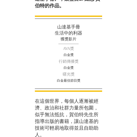
伯特的作品。
山達基手冊
生活中的利器
獲獎影片
AVA獎
白金獎
行銷傳播獎
白金獎
曙光獎
白金最佳節目獎
在這個世界，每個人逐漸被經
濟、政治和社群力量所包圍，
似乎無法抵抗，賀伯特先生所
指導出版的書籍，讓山達基的
技術可輕易地取得並且自助助
人。