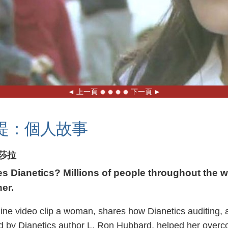
上一頁
下一頁
提：個人故事
莎拉
 Dianetics? Millions of people throughout the wo
er.
nline video clip a woman, shares how Dianetics auditing, 
 by Dianetics author L. Ron Hubbard, helped her overc