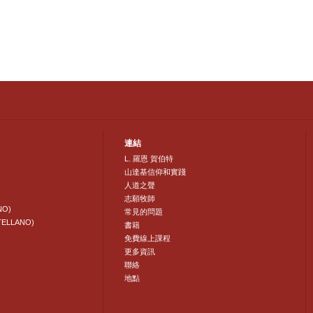
連結
L. 羅恩 賀伯特
山達基信仰和實踐
人道之聲
志願牧師
NO)
常見的問題
TELLANO)
書籍
免費線上課程
更多資訊
聯絡
地點