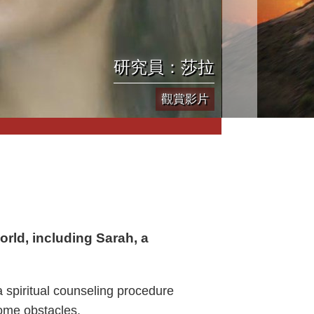
研究員：莎拉
觀賞影片
rld, including Sarah, a
a spiritual counseling procedure
ome obstacles.