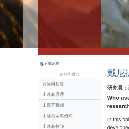
»
戴尼提
戴尼
信仰和實踐
背景與起源
研究員：
山達基原理
Who uses
山達基實踐
research
山達基宗教儀式
In this o
山達基牧師
developed