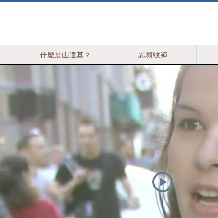
特
什麼是山達基？
志願牧師