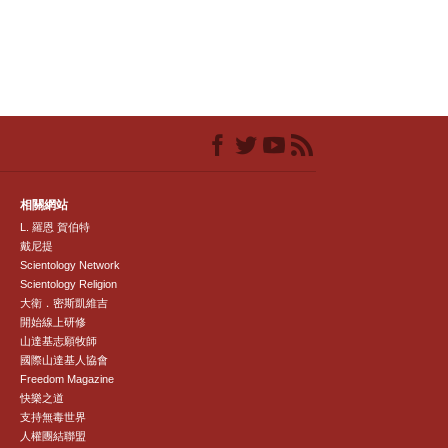
相關網站
L. 羅恩 賀伯特
戴尼提
Scientology Network
Scientology Religion
大衛．密斯凱維吉
開始線上研修
山達基志願牧師
國際山達基人協會
Freedom Magazine
快樂之道
支持無毒世界
人權團結聯盟