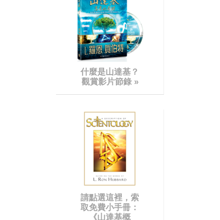
什麼是山達基？
觀賞影片節錄 »
請點選這裡，索
取免費小手冊：
《山達基概