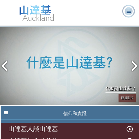
Auckland
關於我
L. 羅恩 賀伯
什麼是山達
志願牧
常見的問
書
們
特
基？
師
題
籍
什麼是山達基？
觀賞影片
信仰和實踐
山達基人談山達基