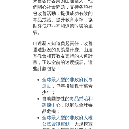
來自各行各業的山達基人，他
們關心社會問題，支持各項社
會改善活動，提供成功有效的
毒品戒治、提升教育水準，協
助降低犯罪率和道德敗壞的風
氣。
山達基人知道負起責任，改善
週遭狀況的意義是什麼。山達
基教會和其教友支持的人道計
畫，正以空前的速度擴展。這
些計劃包括：
全球最大型的非政府反毒
運動
，每年接觸數千萬青
少年；
自助國際性的
毒品戒治和
訓練中心
，以解決全球毒
品危機；
全球最大型的非政府人權
公眾資訊運動
，大規模宣