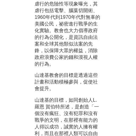
虐行的危險性等現象曝光，其
虐行包括電擊、腦葉切開術、
1960年代到1970年代對無辜的
美國公民，祕密進行戰爭的生
化實驗。教會也大力倡導政府
的行為公開化，是資訊自由法
案和全球其他類似法案的先
鋒，以保障大眾的權益，消除
政府浪費公家的錢和漠視人權
的行為。
山達基教會的目標是透過這些
計畫和活動積極參與，促使社
會提升。
山達基的目標，如同創始人L.
羅恩 賀伯特所述，是創造「一
個沒有瘋狂、沒有犯罪和沒有
戰爭的文明，在那裡有能力的
人得以成功，誠實的人擁有權
利，而且在那裡人類可以自由