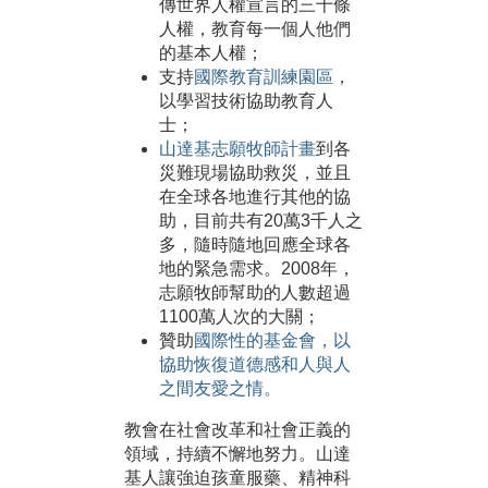
傳世界人權宣言的三十條
人權，教育每一個人他們
的基本人權；
支持
國際教育訓練園區
，
以學習技術協助教育人
士；
山達基志願牧師計畫
到各
災難現場協助救災，並且
在全球各地進行其他的協
助，目前共有20萬3千人之
多，隨時隨地回應全球各
地的緊急需求。2008年，
志願牧師幫助的人數超過
1100萬人次的大關；
贊助
國際性的基金會，以
協助恢復道德感和人與人
之間友愛之情。
教會在社會改革和社會正義的
領域，持續不懈地努力。山達
基人讓強迫孩童服藥、精神科