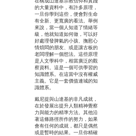
在構成山達基宗教信仰和實踐
的大量資料中，有許多原理，
一旦你學到這些，便會對生命
有全新、更寬廣的看法。舉例
來說，當一個人知道了情緒等
級，他就知道如何做，可以好
好處理發脾氣的小孩、撫慰心
情煩悶的朋友、或是讓古板的
老闆理解一個想法。這些原理
是人文學科中，相當廣泛的觀
察資料。這是一個可供學習的
知識體系。在這當中沒有權威
主義。它是一套價值連城的知
識體系。
戴尼提與山達基的非凡成就，
在於發展出提升人類精神覺察
力與能力的精準方法。其他沿
著這條路徑所作的努力，如果
會有任何的成就，都只是偶然
或是暫時的結果。一旦你精確