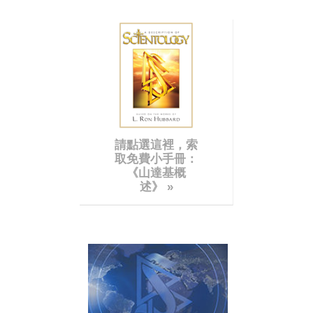
請點選這裡，索
取免費小手冊：
《山達基概
述》
»