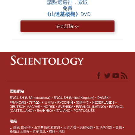
請點選這裡，索取
免費
《山達基概觀》
DVD
在此訂購>>
國際網站
ENGLISH (US/International)
ENGLISH (United Kingdom)
DANSK
עברית
FRANÇAIS
日本語
РУССКИЙ
繁體中文
NEDERLANDS
DEUTSCH
MAGYAR
NORSK
SVENSKA
ESPAÑOL (LATINO)
ESPAÑOL
(CASTELLANO)
ΕΛΛΗΝΙΚA
ITALIANO
PORTUGUÊS
連結
L. 羅恩 賀伯特
山達基信仰和實踐
人道之聲
志願牧師
常見的問題
書籍
免費線上課程
更多資訊
聯絡
地點