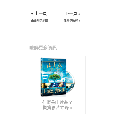
« 上一頁
下一頁 »
山達基的範圍
什麼是聽析？
瞭解更多資訊
什麼是山達基？
觀賞影片節錄 »