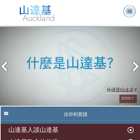
Auckland
關於我
L. 羅恩 賀伯
什麼是山達
志願牧
常見的問
書
們
特
基？
師
題
籍
什麼是山達基？
觀賞影片
信仰和實踐
山達基人談山達基