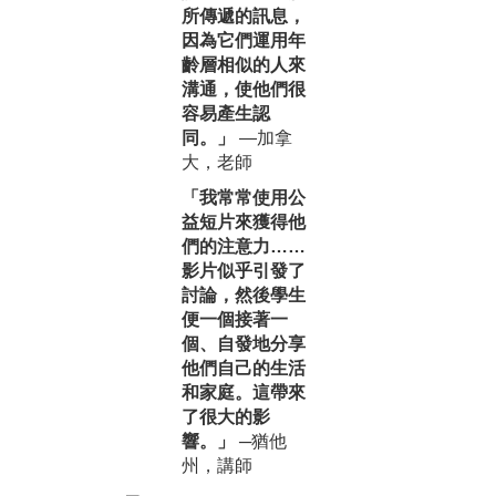
所傳遞的訊息，
因為它們運用年
齡層相似的人來
溝通，使他們很
容易產生認
同。」
—加拿
大，老師
「我常常使用公
益短片來獲得他
們的注意力……
影片似乎引發了
討論，然後學生
便一個接著一
個、自發地分享
他們自己的生活
和家庭。這帶來
了很大的影
響。」
─猶他
州，講師