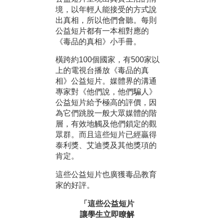
境，以年輕人能接受的方式說
出真相，所以他們會聽。每則
公益短片都有一本相對應的
《毒品的真相》小手冊。
橫跨約100個國家，有500家以
上的電視台播放《毒品的真
相》公益短片。媒體界的溝通
專家對《他們說，他們騙人》
公益短片給予極高的評價，因
為它們跳脫一般大眾媒體的階
層，有效地觸及他們鎖定的觀
眾群。而且這些短片已經贏得
泰利獎、艾迪獎及其他獎項的
肯定。
這些公益短片也廣獲毒品教育
家的好評。
「這些公益短片
讓學生立即瞭解