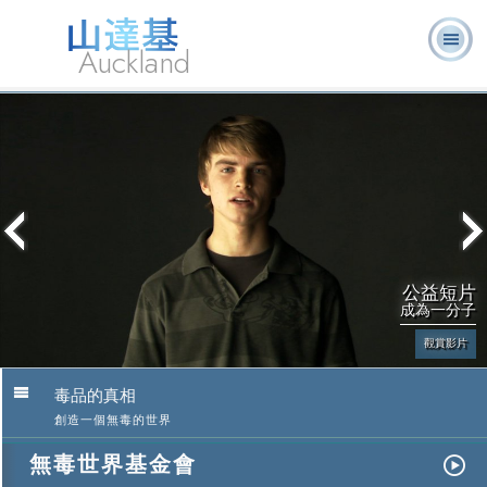
Auckland
關於我
L. 羅恩 賀伯
什麼是山達
志願牧
常見的問
書
們
特
基？
師
題
籍
公益短片
成為一分子
觀賞影片
毒品的真相
創造一個無毒的世界
無毒世界基金會