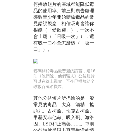
何播放短片的區域都能降低毒
品的使用率。前三則廣告處理
導致青少年開始體驗毒品的常
見錯誤觀念：相信吸毒會讓你
很酷（「受歡迎」），一次不
會上癮（「只吸一次」），還
有吸一口不會怎麼樣（「吸一
口」）。
粉碎關於毒品最普遍的謊言，這16
則《他們說，他們騙人》公益短片
可以在線上觀賞，至今已播放給全
球數百萬名觀眾。
其他公益短片所描繪的是一般
常見的毒品：大麻、酒精、搖
頭丸、古柯鹼、快克古柯鹼、
甲基安非他命、吸入劑、海洛
因、LSD和止痛藥……。每則
公益短片呈現出真實生活的情