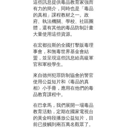
這些訊息提供毒品教育家強而
有力的簡介，同時也是「毒品
的真相」課程教材之一。政
府、執法機關、學校、社區團
體，還有其他的毒品防制計畫
大量使用這些資源。
在宏都拉斯的全國打擊販毒理
事會，和無毒世界基金會結
盟，並呈現這些訊息給高級軍
官和軍校學生。
來自德州犯罪防制協會的警官
使用公益短片和《毒品的真
相》小手冊，應用在他們的毒
品教育課程中。
在巴拿馬，我們展開一場毒品
教育活動，定期在國家電視台
的黃金時段播放公益短片，目
前已接觸到兩百萬名觀眾了。