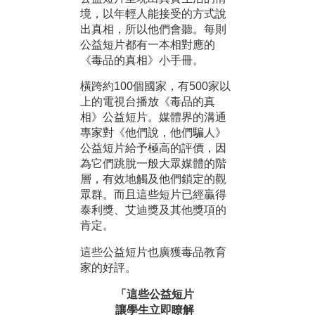
境，以年輕人能接受的方式說
出真相，所以他們會聽。每則
公益短片都有一本相對應的
《毒品的真相》小手冊。
橫跨約100個國家，有500家以
上的電視台播放《毒品的真
相》公益短片。媒體界的溝通
專家對《他們說，他們騙人》
公益短片給予極高的評價，因
為它們跳脫一般大眾媒體的階
層，有效地觸及他們鎖定的觀
眾群。而且這些短片已經贏得
泰利獎、艾迪獎及其他獎項的
肯定。
這些公益短片也廣獲毒品教育
家的好評。
「這些公益短片
讓學生立即瞭解