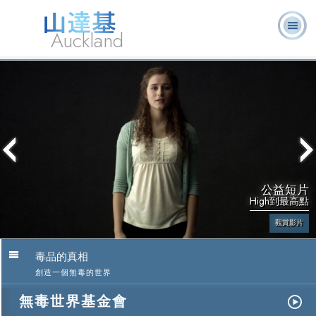
Auckland
關於我
L. 羅恩 賀伯
什麼是山達
志願牧
常見的問
書
們
特
基？
師
題
籍
公益短片
High到最高點
觀賞影片
毒品的真相
創造一個無毒的世界
無毒世界基金會