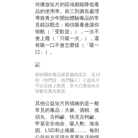
何播放短片的區域都能降低毒
品的使用率。前三則廣告處理
導致青少年開始體驗毒品的常
見錯誤觀念：相信吸毒會讓你
很酷（「受歡迎」），一次不
會上癮（「只吸一次」），還
有吸一口不會怎麼樣（「吸一
口」）。
粉碎關於毒品最普遍的謊言，這16
則《他們說，他們騙人》公益短片
可以在線上觀賞，至今已播放給全
球數百萬名觀眾。
其他公益短片所描繪的是一般
常見的毒品：大麻、酒精、搖
頭丸、古柯鹼、快克古柯鹼、
甲基安非他命、吸入劑、海洛
因、LSD和止痛藥……。每則
公益短片呈現出真實生活的情