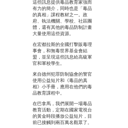
這些訊息提供毒品教育家強而
有力的簡介，同時也是「毒品
的真相」課程教材之一。政
府、執法機關、學校、社區團
體，還有其他的毒品防制計畫
大量使用這些資源。
在宏都拉斯的全國打擊販毒理
事會，和無毒世界基金會結
盟，並呈現這些訊息給高級軍
官和軍校學生。
來自德州犯罪防制協會的警官
使用公益短片和《毒品的真
相》小手冊，應用在他們的毒
品教育課程中。
在巴拿馬，我們展開一場毒品
教育活動，定期在國家電視台
的黃金時段播放公益短片，目
前已接觸到兩百萬名觀眾了。