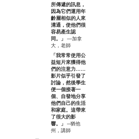
所傳遞的訊息，
因為它們運用年
齡層相似的人來
溝通，使他們很
容易產生認
同。」
—加拿
大，老師
「我常常使用公
益短片來獲得他
們的注意力……
影片似乎引發了
討論，然後學生
便一個接著一
個、自發地分享
他們自己的生活
和家庭。這帶來
了很大的影
響。」
─猶他
州，講師