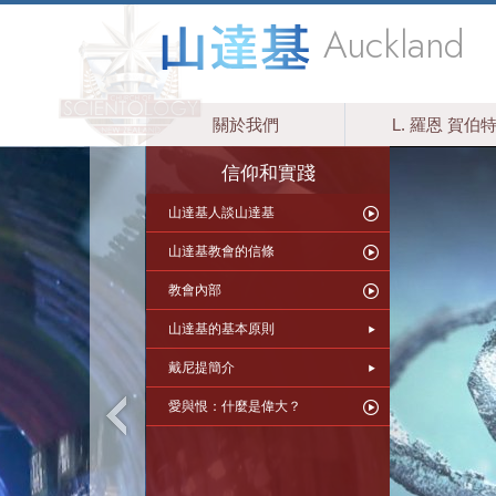
Auckland
關於我們
L. 羅恩 賀伯
信仰和實踐
山達基人談山達基
山達基教會的信條
教會內部
山達基的基本原則
戴尼提簡介
愛與恨：什麼是偉大？