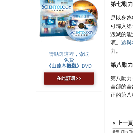
第七動力
是以身為
可歸入第
毀滅的能
源。
這與
力。
請點選這裡，索取
免費
第八動力
《山達基概觀》
DVD
在此訂購>>
第八動力
全部的全
正的第八
« 上一頁
希坦（The Th