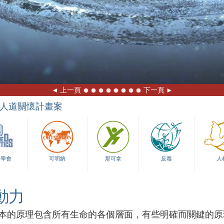
上一頁
下一頁
人道關懷計畫案
育學會
可明納
那可拿
反毒
人
動力
本的原理包含所有生命的各個層面，有些明確而關鍵的原