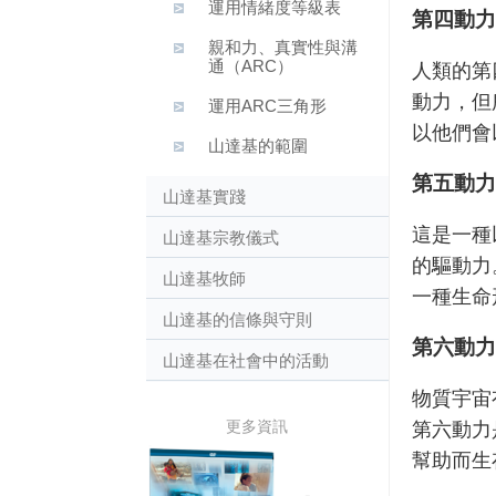
運用情緒度等級表
第四動力
親和力、真實性與溝
通（ARC）
人類的第
動力，但
運用ARC三角形
以他們會
山達基的範圍
第五動力
山達基實踐
這是一種
山達基宗教儀式
的驅動力
山達基牧師
一種生命
山達基的信條與守則
第六動力
山達基在社會中的活動
物質宇宙有
更多資訊
第六動力
幫助而生