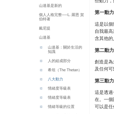
些動力，
山達基是新的
第一動力
個人人格完整──L. 羅恩 賀
伯特著
這是以個
戴尼提
自我最高
山達基
含其他的
山達基：關於生活的
第二動力
知識
人的組成部分
創造是為
及任何可
希坦（The Thetan）
八大動力
第三動力
情緒度等級表
這是透過
情緒度等級表
在。一個
可以是任
情緒等級的位置