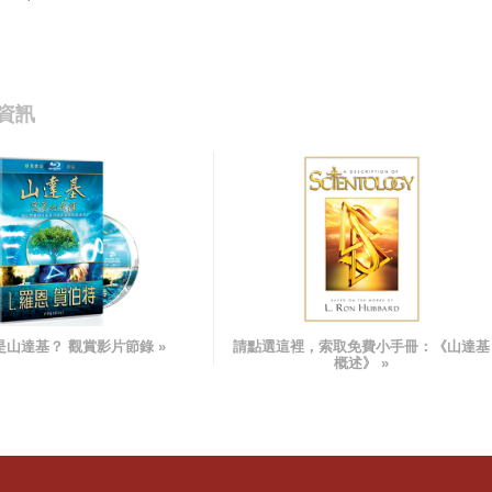
資訊
是山達基？ 觀賞影片節錄 »
請點選這裡，索取免費小手冊：
《山達基
概述》
»