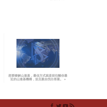
想要瞭解山達基，最佳方式就是前往離你最
近的山達基機構，並且親自找出答案。 »