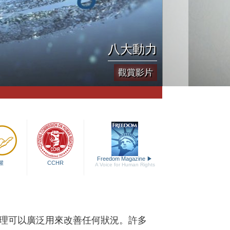
八大動力
觀賞影片
Freedom Magazine
▶
權
CCHR
A Voice for Human Rights
理可以廣泛用來改善任何狀況。許多