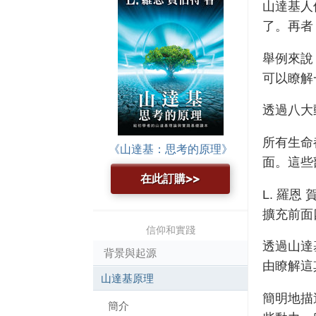
山達基人
了。再者
舉例來說
可以瞭解
透過八大
所有生命
《山達基：思考的原理》
面。這些
在此訂購>>
L. 羅
擴充前面
信仰和實踐
透過山達
背景與起源
由瞭解這
山達基原理
簡明地描
簡介