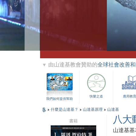
由山達基教會贊助的
全球社會改善和
▼
快樂之道
應用教
我們如何提供幫助
»
什麼是山達基？
»
山達基原理
»
山達基
八大
書籍
山達基基