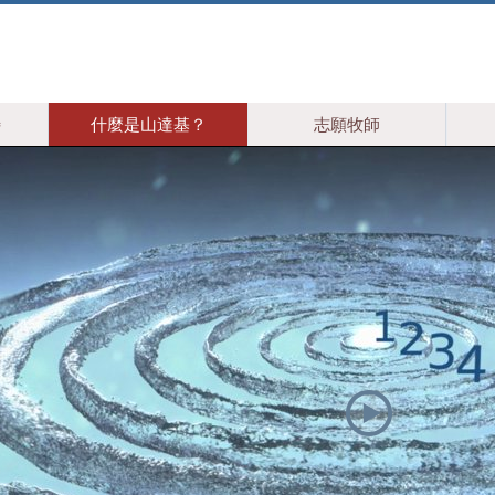
特
什麼是山達基？
志願牧師